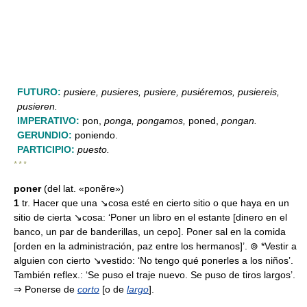
FUTURO:
pusiere, pusieres, pusiere, pusiéremos, pusiereis,
pusieren.
IMPERATIVO:
pon,
ponga, pongamos,
poned,
pongan.
GERUNDIO:
poniendo.
PARTICIPIO:
puesto.
* * *
poner
(del lat. «ponĕre»)
1
tr. Hacer que una ↘cosa esté en cierto sitio o que haya en un
sitio de cierta ↘cosa: ‘Poner un libro en el estante [dinero en el
banco, un par de banderillas, un cepo]. Poner sal en la comida
[orden en la administración, paz entre los hermanos]’. ⊚ *Vestir a
alguien con cierto ↘vestido: ‘No tengo qué ponerles a los niños’.
También reflex.: ‘Se puso el traje nuevo. Se puso de tiros largos’.
⇒ Ponerse de
corto
[o de
largo
].