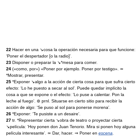
22
Hacer en una ↘cosa la operación necesaria para que funcione:
‘Poner el despertador [o la radio]’.
23
Disponer o preparar la ↘*mesa para comer.
24
(«como, por») «Poner por ejemplo. Poner por testigo». ≃
*Mostrar, presentar.
25
*Exponer ↘algo a la acción de cierta cosa para que sufra cierto
efecto: ‘Lo he puesto a secar al sol’. Puede quedar implícito la
cosa a que se expone o el efecto: ‘Lo puse a calentar. Pon la
leche al fuego’. ⊚ prnl. Situarse en cierto sitio para recibir la
acción de algo: ‘Se puso al sol para ponerse morena’.
26
*Exponer: ‘Te pusiste a un desaire’.
27
tr. *Representar cierta ↘obra de teatro o proyectar cierta
↘película: ‘Hoy ponen don Juan Tenorio. Mira si ponen hoy alguna
película interesante’. ≃ Dar, hacer. ⇒ Poner en
escena
.