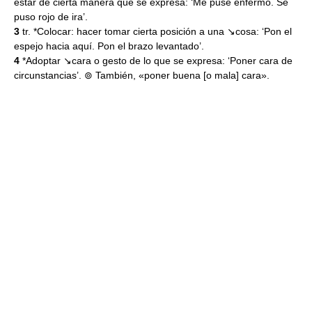
estar de cierta manera que se expresa: ‘Me puse enfermo. Se
puso rojo de ira’.
3
tr. *Colocar: hacer tomar cierta posición a una ↘cosa: ‘Pon el
espejo hacia aquí. Pon el brazo levantado’.
4
*Adoptar ↘cara o gesto de lo que se expresa: ‘Poner cara de
circunstancias’. ⊚ También, «poner buena [o mala] cara».