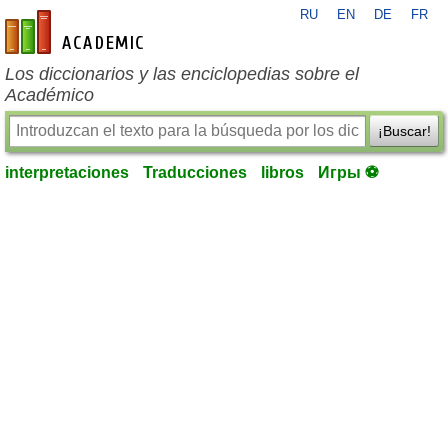
RU
EN
DE
FR
es-academic.com
Los diccionarios y las enciclopedias sobre el
Académico
¡Buscar!
interpretaciones
Traducciones
libros
Игры ⚽