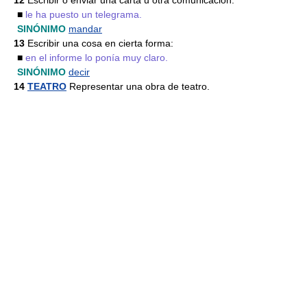
12
Escribir o enviar una carta u otra comunicación:
■
le ha puesto un telegrama.
SINÓNIMO
mandar
13
Escribir una cosa en cierta forma:
■
en el informe lo ponía muy claro.
SINÓNIMO
decir
14
TEATRO
Representar una obra de teatro.