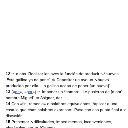
12
tr. o abs. Realizar las aves la función de producir ↘*huevos:
‘Esta gallina ya no pone’. ⊚ Depositar un ave un ↘huevo
producido por ella: ‘La gallina acaba de poner [un huevo]’.
13
(«
de
», «
por
») tr. Imponer un *nombre: ‘Le pusieron de [o por]
nombre Miguel’. ≃ Asignar, dar.
14
Con «fin, remedio» o palabras equivalentes, *aplicar a una
cosa lo que esas palabras expresan: ‘Puso con eso punto final a la
discusión’.
15
Presentar ↘dificultades, impedimentos, inconvenientes,
obstáculos, etc. ≃ *Oponer.