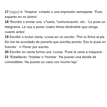
17
(«
en
») tr. *Inspirar ↘miedo o una impresión semejante: ‘Puso
espanto en mi ánimo’.
18
*Escribir o enviar una ↘*carta, *comunicación, etc.: ‘Le puse un
telegrama. Le voy a poner cuatro letras diciéndole que venga
cuanto antes’.
19
Escribir o incluir cierta ↘cosa en un escrito: ‘Pon tu firma al pie.
No me he acordado de ponerle que escriba pronto. Eso lo puse en
francés’. ⇒
Poner
por escrito.
20
Escribir en cierta forma una ↘cosa: ‘Puse la carta a máquina’.
21
*Establecer, *instalar o *montar: ‘Ha puesto una tienda de
comestibles. Ha puesto su casa con mucho lujo’.